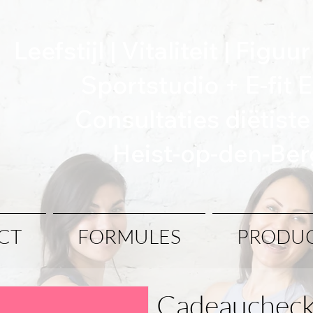
Leefstijl | Vitaliteit | Figu
Sportstudio + E-fit
Consultaties diëtist
Heist-op-den-Ber
CT
FORMULES
PRODU
Cadeauchec