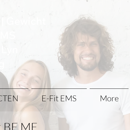
ur | Gewicht
 EMS
e Lyn
g
CTEN
E-Fit EMS
More
k BE.ME