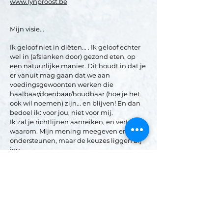
www.lynproost.be
Mijn visie...
Ik geloof niet in diëten... . Ik geloof echter
wel in (afslanken door) gezond eten, op
een natuurlijke manier. Dit houdt in dat je
er vanuit mag gaan dat we aan
voedingsgewoonten werken die
haalbaar/doenbaar/houdbaar (hoe je het
ook wil noemen) zijn... en blijven! En dan
bedoel ik: voor jou, niet voor mij.
Ik zal je richtlijnen aanreiken, en vertellen
waarom. Mijn mening meegeven en
ondersteunen, maar de keuzes liggen bij
jou.
Als jij tevreden bent met de
veranderingen die je doormaakt, het
gevoel dat je hierbij hebt, de vooruitgang
die je ervaart..., dan ben ik dat ook.
Ik ben geen diëtiste die graag telt in kcal,
gewicht of BMI (of andere getallen). Ik hou
er rekening mee en zal 'ze' hier en daar