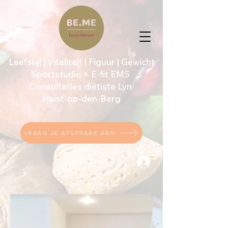
Leefstijl | Vitaliteit | Figuur | Gewicht
Sportstudio + E-fit EMS
Consultaties diëtiste Lyn
Heist-op-den-Berg
VRAAG JE AFSPRAAK AAN