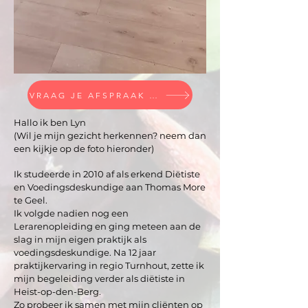
VRAAG JE AFSPRAAK AAN
Hallo ik ben Lyn
(Wil je mijn gezicht herkennen? neem dan
een kijkje op de foto hieronder)
Ik studeerde in 2010 af als erkend Diëtiste
en Voedingsdeskundige aan Thomas More
te Geel.
Ik volgde nadien nog een
Lerarenopleiding en ging meteen aan de
slag in mijn eigen praktijk als
voedingsdeskundige. Na 12 jaar
praktijkervaring in regio Turnhout, zette ik
mijn begeleiding verder als diëtiste in
Heist-op-den-Berg.
Zo probeer ik samen met mijn cliënten op